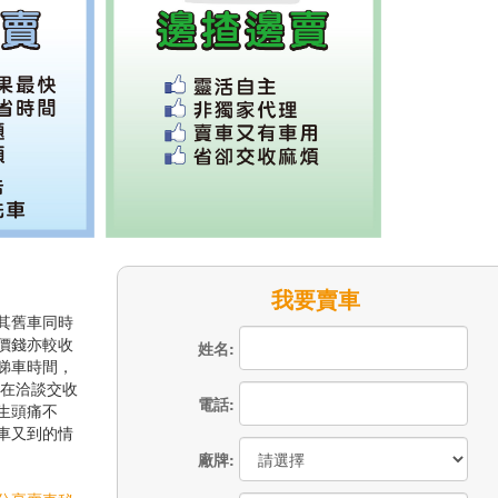
我要賣車
其舊車同時
價錢亦較收
姓名:
睇車時間，
 在洽談交收
電話:
生頭痛不
車又到的情
廠牌: