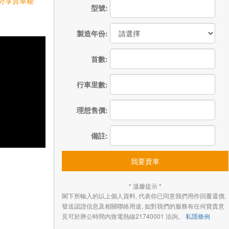
分享賣車秘
型號:
製造年份:
首數:
行車里數:
理想售價:
備註:
我要賣車
* 溫馨提示 *
閣下所輸入的以上個人資料, 代表你已同意我們用作回覆還價,
發送認證信息及相關聯絡用途, 如對我們的服務有任何寶貴意
見可於辨公時間內致電熱線21740001 洽詢。
私隱條例