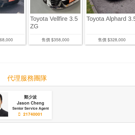
Toyota Vellfire 3.5
Toyota Alphard 3.
ZG
68,000
售價 $358,000
售價 $328,000
代理服務團隊
鄭少波
Jason Cheng
Senior Service Agent
21740001