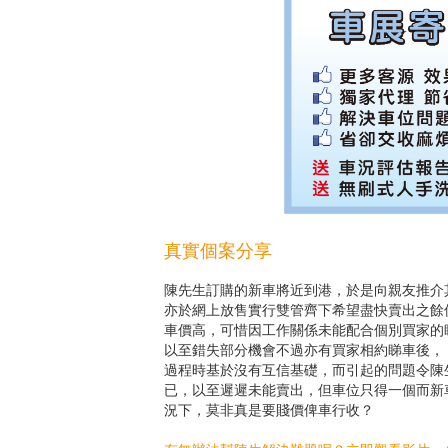
真實個案分享
陳先生訂購的新車將近到港，於是向親友推介
亦於網上放售實行雙管齊下希望盡快賣出之餘
車價高，可惜因工作關係未能配合個別買家的
以至錯失部分機會不過亦有買家相約睇車後，
過程時基於沒有互信基礎，而引起的問題令陳
已，以至遲遲未能賣出，但車位只得一個而新
況下，莫非真是要賤價俾車行收？