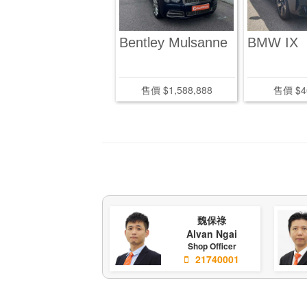
claren 765LT
Bentley Mulsanne
BMW IX
pider
售價 $3,680,000
售價 $1,588,888
售價 $4
魏保祿
Alvan Ngai
Shop Officer
21740001