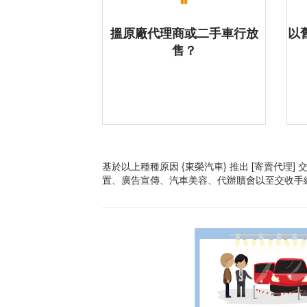
搵原廠代理商或二手車行放
以舊
售？
基於以上種種原因 {東榮汽車} 推出 [寄賣代
置、廣告宣傳、汽車美容、代辦贖會以至交收手