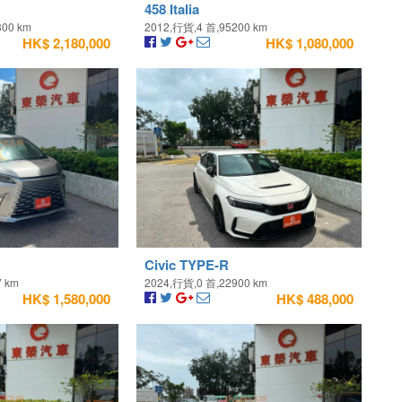
458 Italia
300 km
2012,行貨,4 首,95200 km
HK$ 2,180,000
HK$ 1,080,000
Civic TYPE-R
7 km
2024,行貨,0 首,22900 km
HK$ 1,580,000
HK$ 488,000