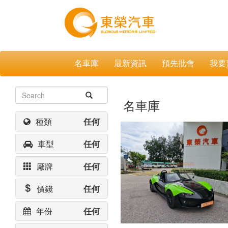
名車庫
最新資訊
預先批會
我要
名車庫
種類
任何
車型
任何
廠牌
任何
價錢
任何
年份
任何