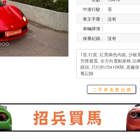
中港行駛 :
否
車主手冊 :
沒有
車輛牌簿 :
保養紀錄 :
沒有
二 手 車 免 費 估 價