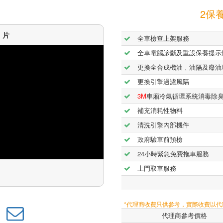
2保養
短片
全車檢查上架服務
全車電腦診斷及重設保養提示
更換全合成機油﹑油隔及廢油
更換引擎過濾風隔
3M
車廂冷氣循環系統消毒除
補充消耗性物料
清洗引擎內部機件
政府驗車前預檢
24小時緊急免費拖車服務
上門取車服務
*代理商收費只供參考，實際收費以
代理商參考價格