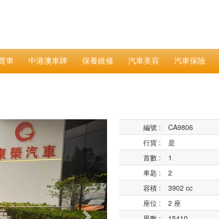
賣車
中港澳車牌
保養維修
汽車美容
汽車保險
Next
編號 :
CA9806
行貨 :
是
首數 :
1
車匙 :
2
容積 :
3902 cc
座位 :
2 座
里數 :
15410