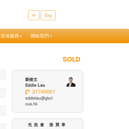
中
Eng
其他服務
聯絡我們
SOLD
劉俊文
Eddie Lau
21740001
eddielau@glori
ous.hk
先批會 後買車