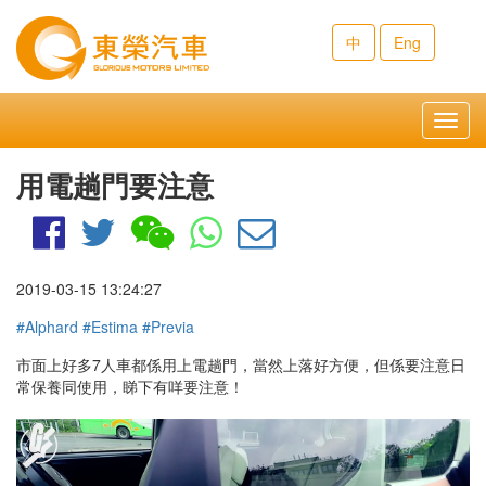
中
Eng
Toggl
navig
用電趟門要注意
2019-03-15 13:24:27
#Alphard
#Estima
#Previa
市面上好多7人車都係用上電趟門，當然上落好方便，但係要注意日
常保養同使用，睇下有咩要注意！