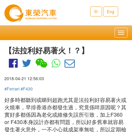
中
Eng
Toggl
navig
【法拉利好易著火！？】
2018-04-21 12:56:03
#Ferrari
#F430
好多時都聽到或睇到超跑尤其是法拉利好容易著火或
火燒車，早排香港亦都發生過，究竟係咩原因呢？其
實好多都係因為老化或維修失誤所引致，加上F360
or F430本身設計亦都有問題，所以好多舊車就容易
發生著火意外，一不小心就成架車無咗，所以定期檢