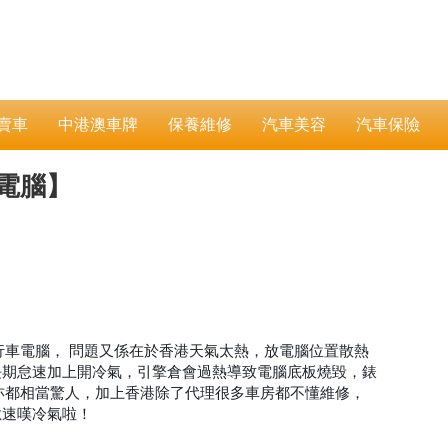
賣車
中港澳車牌
保養維修
汽車美容
汽車保險
燒電腦】
行車電腦， 問題又係在於香港天氣太熱，放電腦位置散熱
長期怠速加上開冷氣，引擎倉會過熱導致電腦底板燒毀，錶
亦都相當驚人，加上香港除了代理很多車房都不懂維修，
怠速嘆冷氣啦！