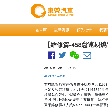
名車庫
最新資訊
預先批會
我要
【維修篇-458怠速易
2018-01-29 11:06:10
#Ferrari
#458
有冇諗過原來停係度嘆冷氣都會容易燒
不足及容易積塵，所以法拉利458如果
板燈就會好似「聖誕樹」著晒，維修費
所以揸法拉利458既車主要留意，唔好
東榮維修價格大約$ $65,000 (一年保養)