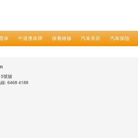
賣車
中港澳車牌
保養維修
汽車美容
汽車保險
m
15號舖
線: 6468 4188