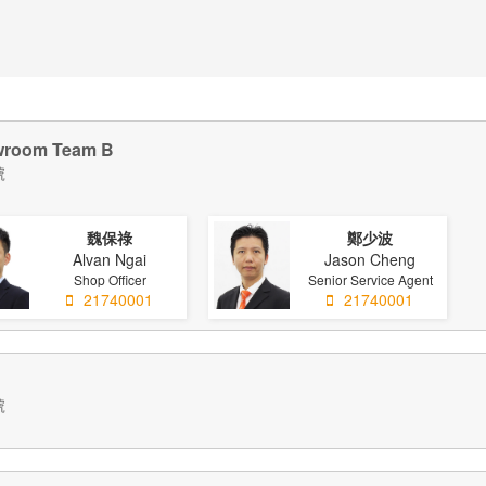
oom Team B
號
魏保祿
鄭少波
Alvan Ngai
Jason Cheng
Shop Officer
Senior Service Agent
21740001
21740001
號