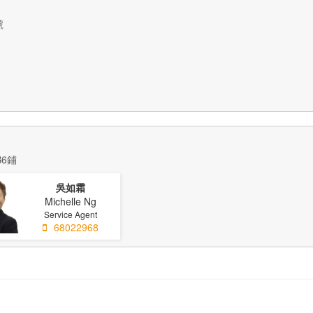
號
B6鋪
吳如霜
Michelle Ng
Service Agent
68022968