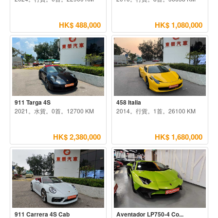
HK$ 488,000
HK$ 1,080,000
911 Targa 4S
458 Italia
2021。水貨。0首。12700 KM
2014。行貨。1首。26100 KM
HK$ 2,380,000
HK$ 1,680,000
911 Carrera 4S Cab
Aventador LP750-4 Co...