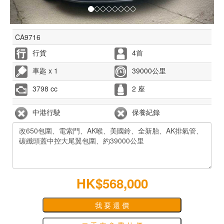
CA9716
行貨
4首
車匙 x 1
39000公里
3798 cc
2 座
中港行駛
保養紀錄
HK$568,000
我 要 還 價