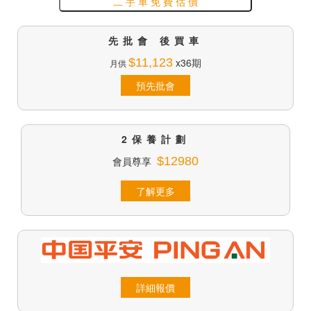
二 手 車 免 費 估 價
先批會 後買車
$11,123
x36期
月供
預先批會
2保養計劃
會員尊享
$12980
了解更多
詳細報價