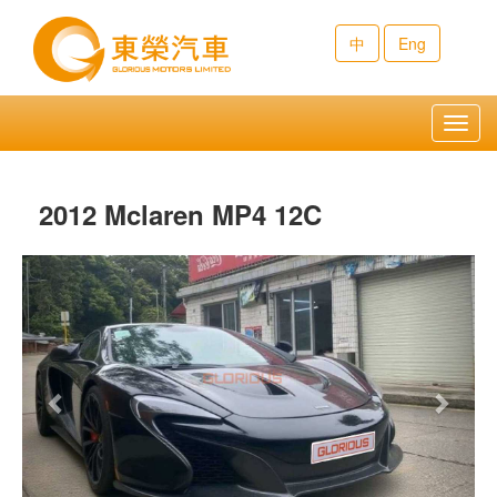
中
Eng
Toggl
navig
2012 Mclaren MP4 12C
Previous
Next