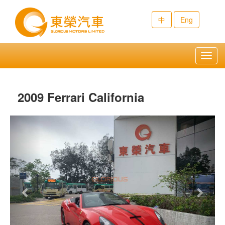
中
Eng
Toggl
navig
2009 Ferrari California
Previous
Next