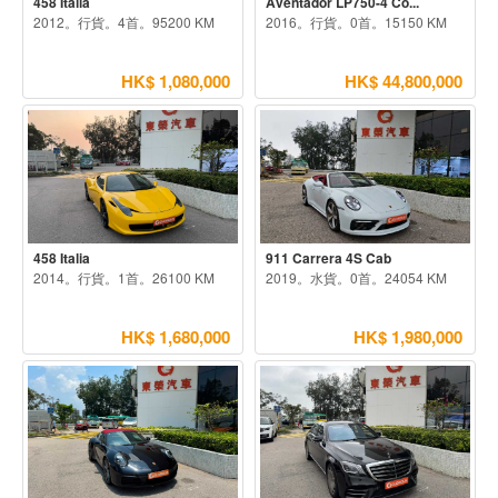
458 Italia
Aventador LP750-4 Co...
2012。行貨。4首。95200 KM
2016。行貨。0首。15150 KM
HK$ 1,080,000
HK$ 44,800,000
458 Italia
911 Carrera 4S Cab
2014。行貨。1首。26100 KM
2019。水貨。0首。24054 KM
HK$ 1,680,000
HK$ 1,980,000