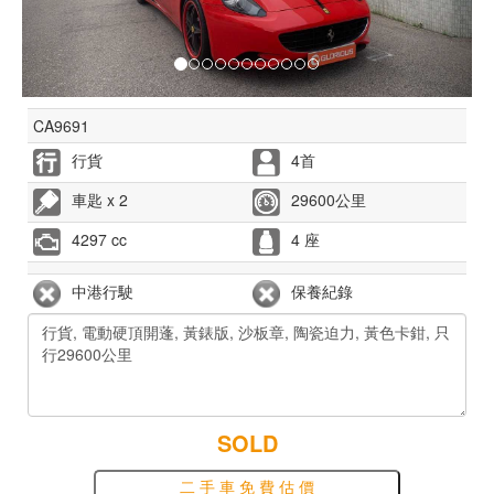
CA9691
行貨
4首
車匙 x 2
29600公里
4297 cc
4 座
中港行駛
保養紀錄
SOLD
二 手 車 免 費 估 價