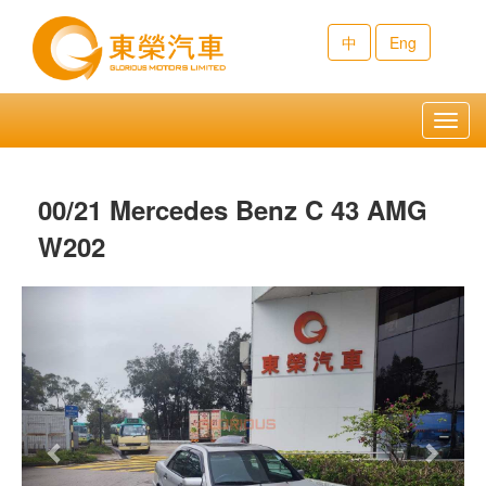
中
Eng
Toggl
navig
00/21 Mercedes Benz C 43 AMG
W202
Previous
Next