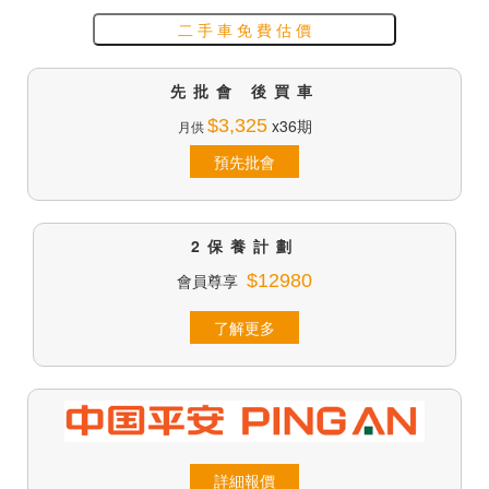
二 手 車 免 費 估 價
先批會 後買車
$3,325
x36期
月供
預先批會
2保養計劃
會員尊享
$12980
了解更多
詳細報價