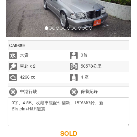
CA9689
水貨
0首
車匙 x 2
56578公里
4266 cc
4 座
中港行駛
保養紀錄
SOLD