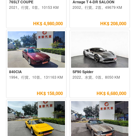
765LT COUPE
Arnage T 4-DR SALOON
2021。行貨。0首。10153 KM
2002。行貨。2首。49679 KM
HK$ 4,980,000
HK$ 208,000
840CIA
SF90 Spider
1994。行貨。10首。131163 KM
2022。水貨。0首。8050 KM
HK$ 158,000
HK$ 6,680,000