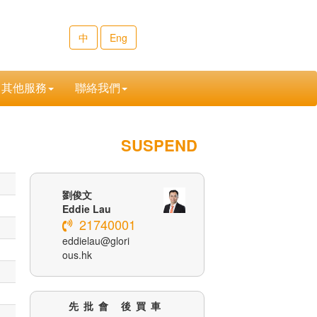
中
Eng
其他服務
聯絡我們
SUSPEND
劉俊文
Eddie Lau
21740001
eddielau@glori
ous.hk
先批會 後買車