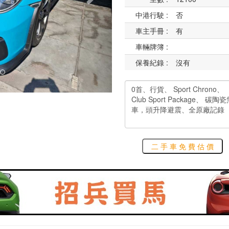
中港行駛 :
否
車主手冊 :
有
車輛牌簿 :
保養紀錄 :
沒有
二 手 車 免 費 估 價