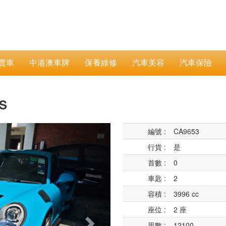
賣車
中港澳車牌
保養維修
汽車美容
汽車保險
RS
Next
編號 :
CA9653
行貨 :
是
首數 :
0
車匙 :
2
容積 :
3996 cc
座位 :
2 座
里數 :
12100