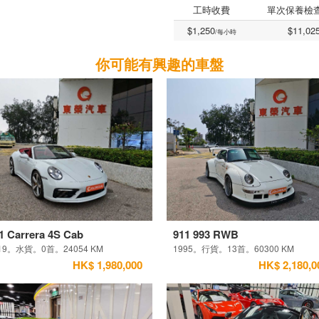
工時收費
單次保養檢
$1,250
$11,02
/每小時
你可能有興趣的車盤
1 Carrera 4S Cab
911 993 RWB
19。水貨。0首。24054 KM
1995。行貨。13首。60300 KM
HK$ 1,980,000
HK$ 2,180,0