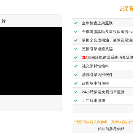
2保養
短片
全車檢查上架服務
全車電腦診斷及重設保養提示
更換全合成機油﹑油隔及廢油
更換引擎過濾風隔
3M
車廂冷氣循環系統消毒除
補充消耗性物料
清洗引擎內部機件
政府驗車前預檢
24小時緊急免費拖車服務
上門取車服務
*代理商收費只供參考，實際收費以
代理商參考價格