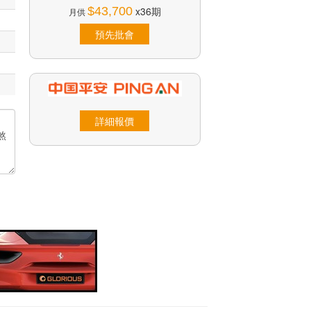
$43,700
x36期
月供
預先批會
詳細報價