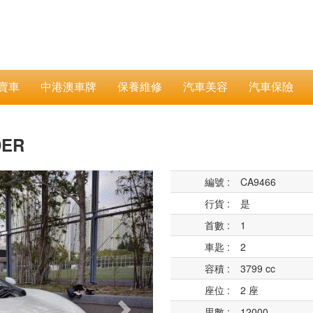
賣車
中港澳車牌
保養維修
汽車美容
汽車保險
DER
Next
編號 :
CA9466
行貨 :
是
首數 :
1
車匙 :
2
容積 :
3799 cc
座位 :
2 座
里數 :
12000