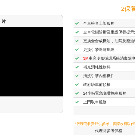
2保養
短片
全車檢查上架服務
全車電腦診斷及重設保養提示
更換全合成機油﹑油隔及廢油
更換引擎過濾風隔
3M
車廂冷氣循環系統消毒除
補充消耗性物料
清洗引擎內部機件
政府驗車前預檢
24小時緊急免費拖車服務
上門取車服務
*代理商收費只供參考，實際收費以
代理商參考價格