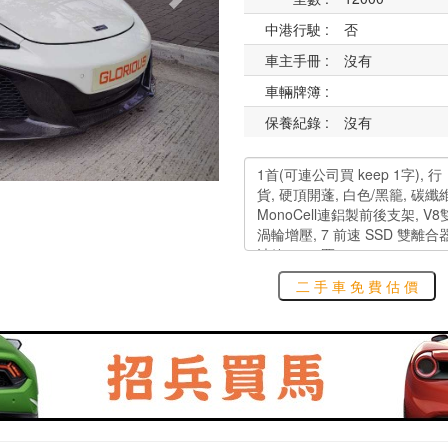
中港行駛 :
否
車主手冊 :
沒有
車輛牌簿 :
保養紀錄 :
沒有
二 手 車 免 費 估 價