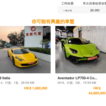
工時收費
單次保養檢查收
--
$9,980
/每小時
你可能有興趣的車盤
8 Italia
Aventador LP750-4 Co...
14。行貨。1首。26100 KM
2016。行貨。0首。15150 KM
HK$ 1,680,000
HK$
44,800,000