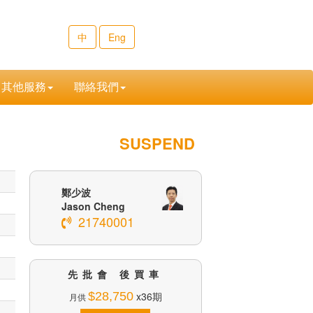
中
Eng
其他服務
聯絡我們
SUSPEND
鄭少波
Jason Cheng
21740001
先批會 後買車
$28,750
x36期
月供