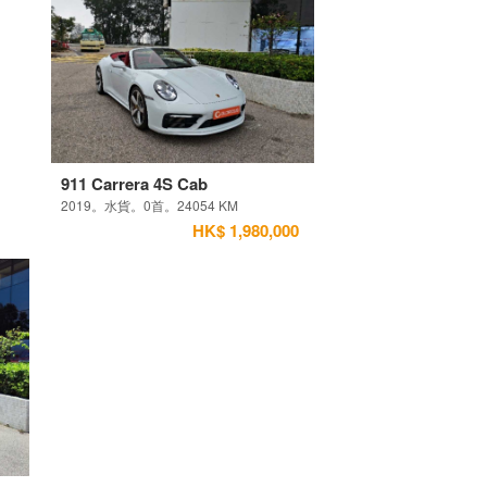
911 Carrera 4S Cab
2019。水貨。0首。24054 KM
HK$ 1,980,000