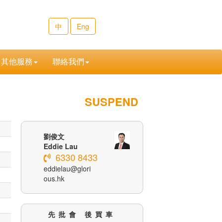
中
Eng
其他服務
聯絡我們
SUSPEND
劉俊文
Eddie Lau
6330 8433
eddielau@glori
ous.hk
先批會 後買車