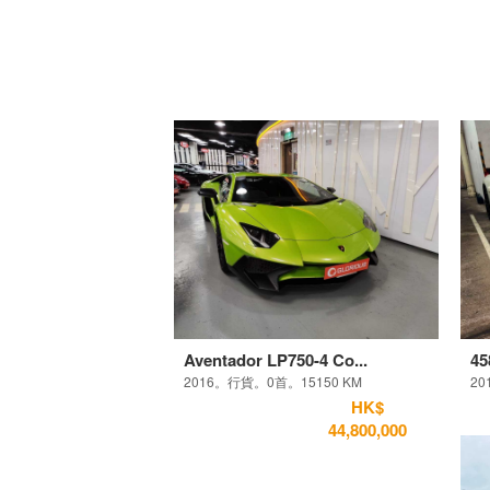
Aventador LP750-4 Co...
45
2016。行貨。0首。15150 KM
20
HK$
44,800,000