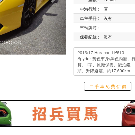
中港行駛 :
否
車主手冊 :
沒有
車輛牌簿 :
保養紀錄 :
沒有
二 手 車 免 費 估 價