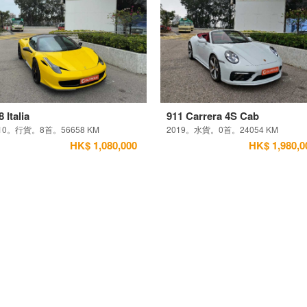
8 Italia
911 Carrera 4S Cab
10。行貨。8首。56658 KM
2019。水貨。0首。24054 KM
HK$ 1,080,000
HK$ 1,980,0