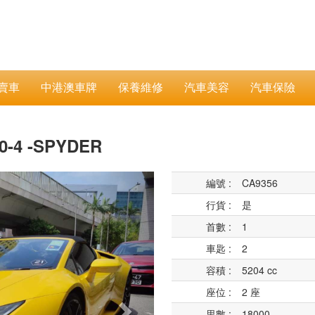
賣車
中港澳車牌
保養維修
汽車美容
汽車保險
10-4 -SPYDER
Next
編號 :
CA9356
行貨 :
是
首數 :
1
車匙 :
2
容積 :
5204 cc
座位 :
2 座
里數 :
18000