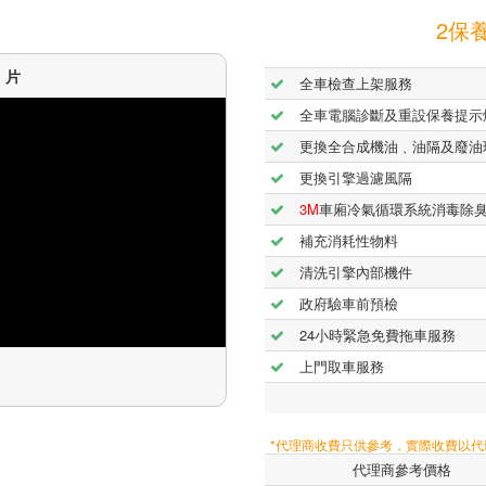
2保養
短片
全車檢查上架服務
全車電腦診斷及重設保養提示
更換全合成機油﹑油隔及廢油
更換引擎過濾風隔
3M
車廂冷氣循環系統消毒除
補充消耗性物料
清洗引擎內部機件
政府驗車前預檢
24小時緊急免費拖車服務
上門取車服務
*代理商收費只供參考，實際收費以
代理商參考價格