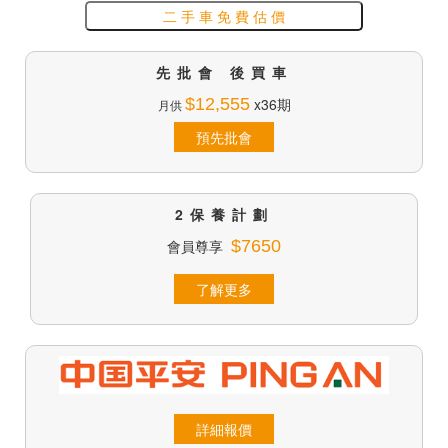
二 手 車 免 費 估 價
先批會 後買車
$12,555
x36期
月供
預先批會
2保養計劃
會員尊享
$7650
了解更多
詳細報價