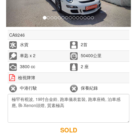
CA9246
水貨
2首
車匙 x 2
50400公里
3800 cc
2 座
檢視牌簿
中港行駛
保養紀錄
SOLD