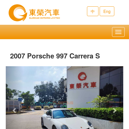
中
Eng
Toggl
navig
2007 Porsche 997 Carrera S
Previous
Next