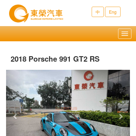
中
Eng
Toggl
navig
2018 Porsche 991 GT2 RS
Previous
Next