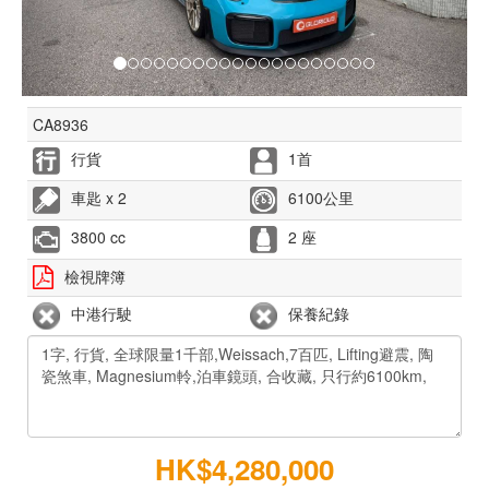
CA8936
行貨
1首
車匙 x 2
6100公里
3800 cc
2 座
檢視牌簿
中港行駛
保養紀錄
HK$4,280,000