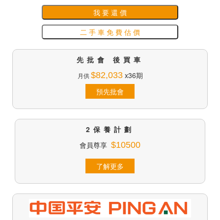
我 要 還 價
二 手 車 免 費 估 價
先批會 後買車
$82,033
x36期
月供
預先批會
2保養計劃
會員尊享
$10500
了解更多