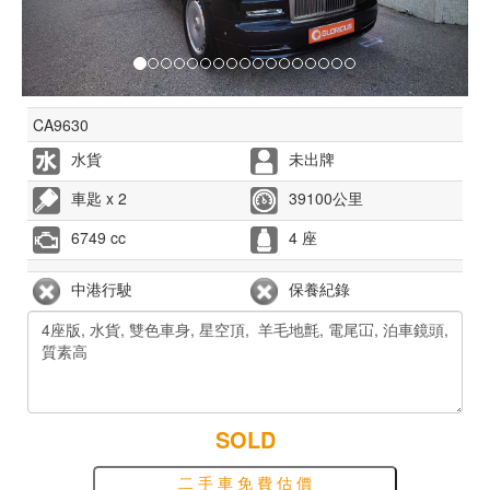
CA9630
水貨
未出牌
車匙 x 2
39100公里
6749 cc
4 座
中港行駛
保養紀錄
SOLD
二 手 車 免 費 估 價