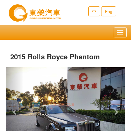
中
Eng
Toggl
navig
2015 Rolls Royce Phantom
Previous
Next