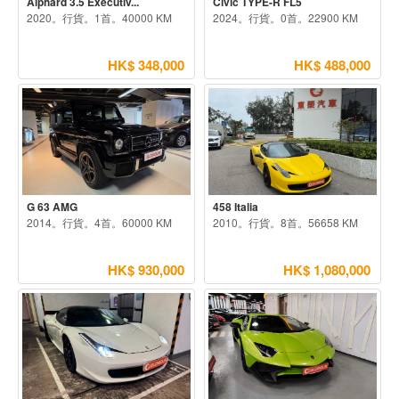
Alphard 3.5 Executiv...
Civic TYPE-R FL5
2020。行貨。1首。40000 KM
2024。行貨。0首。22900 KM
HK$ 348,000
HK$ 488,000
G 63 AMG
458 Italia
2014。行貨。4首。60000 KM
2010。行貨。8首。56658 KM
HK$ 930,000
HK$ 1,080,000