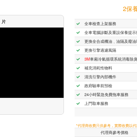
2保養
短片
全車檢查上架服務
全車電腦診斷及重設保養提示
更換全合成機油﹑油隔及廢油
更換引擎過濾風隔
3M
車廂冷氣循環系統消毒除
補充消耗性物料
清洗引擎內部機件
政府驗車前預檢
24小時緊急免費拖車服務
上門取車服務
*代理商收費只供參考，實際收費以
代理商參考價格