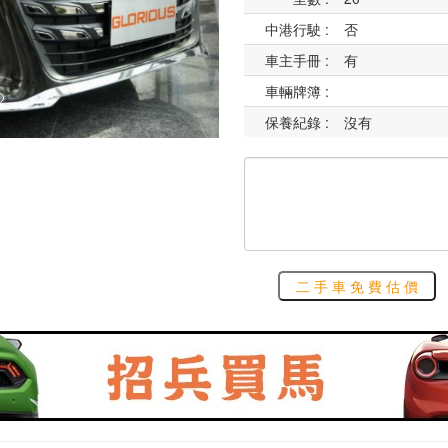
中港行駛 :
否
車主手冊 :
有
車輛牌簿 :
保養紀錄 :
沒有
二 手 車 免 費 估 價