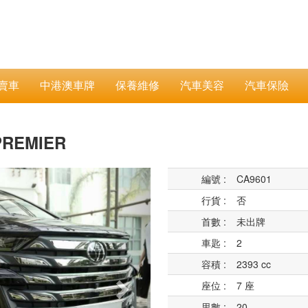
賣車
中港澳車牌
保養維修
汽車美容
汽車保險
Z PREMIER
Next
編號 :
CA9601
行貨 :
否
首數 :
未出牌
車匙 :
2
容積 :
2393 cc
座位 :
7 座
里數 :
20