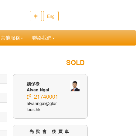
中
Eng
其他服務
聯絡我們
SOLD
魏保祿
Alvan Ngai
21740001
alvanngai@glor
ious.hk
先批會 後買車